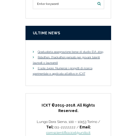
ULTIME NEWS
Graduatoria assegnazione borse di studio EIA 2019
Robothon, l’hackathon pensato per giovani talenti
laureati o laureandi
Il sole 24ore: Numerosi i progetti di ricerca
sperimentale e applicata all’attivo in ICXT
ICXT ©2015-2018. All Rights
Reserved.
Lungo Dora Siena, 100 – 10153 Torino /
Tel:
011-2222222 /
Email:
comscientifico.icxt@unito.it