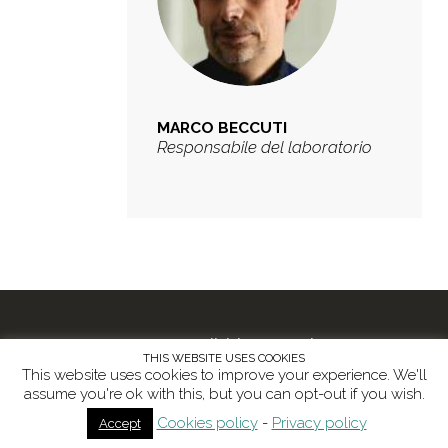
MARCO BECCUTI
Responsabile del laboratorio
ICXT @2015-2024. All right reserved /
THIS WEBSITE USES COOKIES
Lungo Dora Siena, 100 – 10153 Torino /
Email:
This website uses cookies to improve your experience. We'll
comscientifico.icxt@unito.it
/ Webdesign:
assume you're ok with this, but you can opt-out if you wish.
Lossless Studio
Cookies policy
-
Privacy policy
Accept